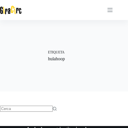
Omet
al
contingut
ETIQUETA
hulahoop
Sense
resultats